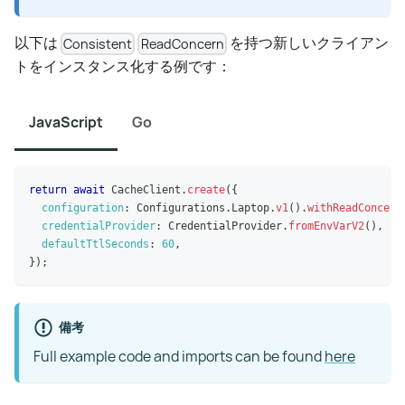
以下は
を持つ新しいクライアン
Consistent
ReadConcern
トをインスタンス化する例です：
JavaScript
Go
return
await
CacheClient
.
create
(
{
configuration
:
Configurations
.
Laptop
.
v1
(
)
.
withReadConcern
credentialProvider
:
CredentialProvider
.
fromEnvVarV2
(
)
,
defaultTtlSeconds
:
60
,
}
)
;
備考
Full example code and imports can be found
here