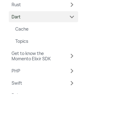
Rust
Dart
Cache
Topics
Get to know the
Momento Elixir SDK
PHP
Swift
Ruby
Connectivity
Quotas and Limits
Copyright © 2022 Momento, Inc.
Auth