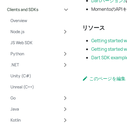
Dartバージョン3
MomentoのAP
Clients and SDKs
Overview
リソース
Node.js
Getting started 
JS Web SDK
Getting started 
Python
Dart SDK exampl
.NET
Unity (C#)
このページを編集
Unreal (C++)
Go
Java
Kotlin