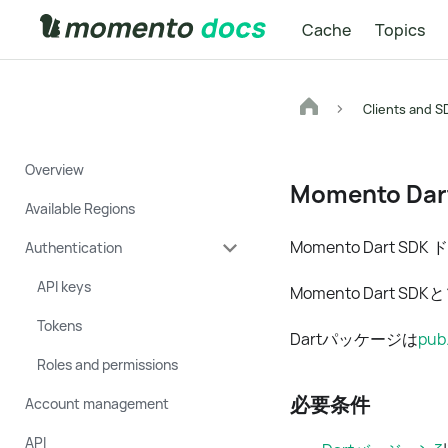
Cache
Topics
Clients and S
Overview
Momento Dar
Available Regions
Momento Dart 
Authentication
API keys
Momento Dart 
Tokens
Dartパッケージは
pub
Roles and permissions
必要条件
Account management
API