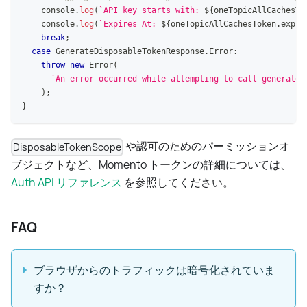
console
.
log
(
`
API key starts with: 
${
oneTopicAllCachesTo
console
.
log
(
`
Expires At: 
${
oneTopicAllCachesToken
.
expir
break
;
case
GenerateDisposableTokenResponse
.
Error
:
throw
new
Error
(
`
An error occurred while attempting to call generateA
)
;
}
や認可のためのパーミッションオ
DisposableTokenScope
ブジェクトなど、Momento トークンの詳細については、
Auth API リファレンス
を参照してください。
FAQ
ブラウザからのトラフィックは暗号化されていま
すか？