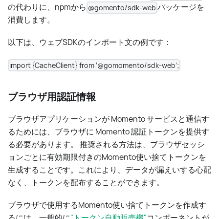
の代わりに、npmから
パッケージを
@gomento/sdk-web
消費します。
以下は、ウェブSDKのインポート文の例です：
import {CacheClient} from ‘@gomomento/sdk-web’;
ブラウザ用認証情報
ブラウザアプリケーションが Momento サービスと通信す
るためには、ブラウザに Momento 認証トークンを提供す
る必要があります。 推奨される方法は、ブラウザセッシ
ョンごとに有効期限付きのMomento使い捨てトークンを
生成することです。これにより、データが漏えいする心配
なく、トークンを配布することができます。
ブラウザで使用するMomento使い捨てトークンを作成す
るには、一般的に
"トークン自動販売機"
コンポーネントが