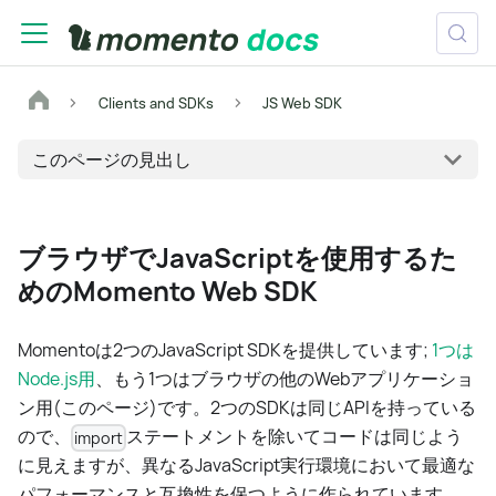
Clients and SDKs
JS Web SDK
このページの見出し
ブラウザでJavaScriptを使用するた
めのMomento Web SDK
Momentoは2つのJavaScript SDKを提供しています;
1つは
Node.js用
、もう1つはブラウザの他のWebアプリケーショ
ン用(このページ)です。2つのSDKは同じAPIを持っている
ので、
ステートメントを除いてコードは同じよう
import
に見えますが、異なるJavaScript実行環境において最適な
パフォーマンスと互換性を保つように作られています。