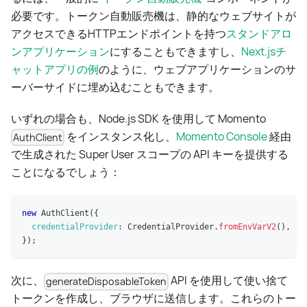
必要です。トークン自動販売機は、静的なウェブサイトが
アクセスできるHTTPエンドポイントを持つ
スタンドアロ
ンアプリケーション
にすることもできますし、
Next.jsチ
ャットアプリの例
のように、ウェブアプリケーションのサ
ーバーサイドに埋め込むこともできます。
いずれの場合も、Node.js SDK を使用して Momento
をインスタンス化し、
Momento Console
経由
AuthClient
で生成された Super User スコープの API キーを提供する
ことになるでしょう：
new
AuthClient
(
{
credentialProvider
:
CredentialProvider
.
fromEnvVarV2
(
)
,
}
)
;
次に、
API を使用して使い捨て
generateDisposableToken
トークンを作成し、ブラウザに送信します。これらのトー