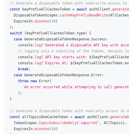
// Generate a disposable token with read-write access to a 
const
 keyPrefixAllCachesToken 
=
await
 authClient
.
generateDi
DisposableTokenScopes
.
cacheKeyPrefixReadWrite
(
AllCaches
,
ExpiresIn
.
minutes
(
30
)
)
;
switch
(
keyPrefixAllCachesToken
.
type
)
{
case
GenerateDisposableTokenResponse
.
Success
:
console
.
log
(
'Generated a disposable API key with access
// logging only a substring of the tokens, because logg
console
.
log
(
`
API key starts with: 
${
keyPrefixAllCachesT
console
.
log
(
`
Expires At: 
${
keyPrefixAllCachesToken
.
expi
break
;
case
GenerateDisposableTokenResponse
.
Error
:
throw
new
Error
(
`
An error occurred while attempting to call generateA
)
;
}
// Generate a disposable token with read-only access to all
const
 allTopicsOneCacheToken 
=
await
 authClient
.
generateDis
TokenScopes
.
topicSubscribeOnly
(
'squirrel'
,
AllTopics
)
,
ExpiresIn
.
minutes
(
30
)