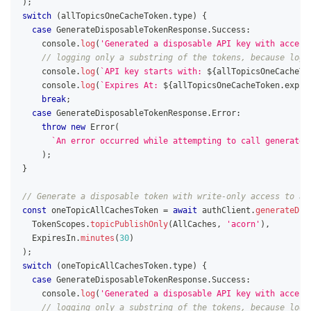
)
;
switch
(
allTopicsOneCacheToken
.
type
)
{
case
GenerateDisposableTokenResponse
.
Success
:
console
.
log
(
'Generated a disposable API key with access
// logging only a substring of the tokens, because logg
console
.
log
(
`
API key starts with: 
${
allTopicsOneCacheTo
console
.
log
(
`
Expires At: 
${
allTopicsOneCacheToken
.
expir
break
;
case
GenerateDisposableTokenResponse
.
Error
:
throw
new
Error
(
`
An error occurred while attempting to call generateA
)
;
}
// Generate a disposable token with write-only access to a 
const
 oneTopicAllCachesToken 
=
await
 authClient
.
generateDis
TokenScopes
.
topicPublishOnly
(
AllCaches
,
'acorn'
)
,
ExpiresIn
.
minutes
(
30
)
)
;
switch
(
oneTopicAllCachesToken
.
type
)
{
case
GenerateDisposableTokenResponse
.
Success
:
console
.
log
(
'Generated a disposable API key with access
// logging only a substring of the tokens, because logg