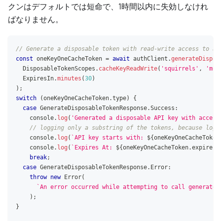
クンはデフォルトでは短命で、1時間以内に失効しなけれ
ばなりません。
// Generate a disposable token with read-write access to a 
const
 oneKeyOneCacheToken 
=
await
 authClient
.
generateDispos
DisposableTokenScopes
.
cacheKeyReadWrite
(
'squirrels'
,
'mo'
ExpiresIn
.
minutes
(
30
)
)
;
switch
(
oneKeyOneCacheToken
.
type
)
{
case
GenerateDisposableTokenResponse
.
Success
:
console
.
log
(
'Generated a disposable API key with access
// logging only a substring of the tokens, because logg
console
.
log
(
`
API key starts with: 
${
oneKeyOneCacheToken
console
.
log
(
`
Expires At: 
${
oneKeyOneCacheToken
.
expiresA
break
;
case
GenerateDisposableTokenResponse
.
Error
:
throw
new
Error
(
`
An error occurred while attempting to call generateA
)
;
}