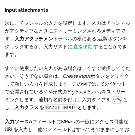
Input attachments
次に、チャンネルの入力を設定します。入力はチャンネル
がアクティブなときにストリーミングされるメディアで
す。
入力アタッチメント
ラベルの横にある
追加
ボタンを
クリックするか、入力リストに
直接移動
することができ
ます。
すでに使用したい入力がある場合は、今すぐ選択してくだ
さい。そうでない場合は、
Create input
ボタンをクリック
して新しい入力を作成します。この例では、S3バケット
で公開されているMP4形式の
Big Buck Bunny
をストリー
ミングします。適切な名前を付け、入力タイプを
と
MP4
し、
入力クラス
を
とします。
SINGLE_INPUT
入力ソースA
フィールドにMP4への一般にアクセス可能な
URLを入力し、他のフィールドはすべてそのままにしてお