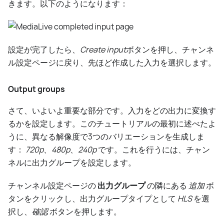
きます。以下のようになります：
設定が完了したら、
Create input
ボタンを押し、チャンネ
ル設定ページに戻り、先ほど作成した入力を選択します。
Output groups
さて、いよいよ重要な部分です。入力をどの出力に変換す
るかを設定します。このチュートリアルの最初に述べたよ
うに、異なる解像度で3つのバリエーションを生成しま
す：
720p
、
480p
、
240p
です。これを行うには、チャン
ネルに出力グループを設定します。
チャンネル設定ページの
出力グループ
の隣にある
追加
ボ
タンをクリックし、出力グループタイプとして
HLS
を選
択し、
確認
ボタンを押します。