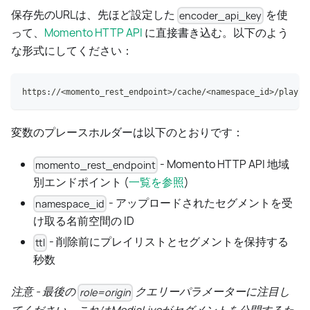
保存先のURLは、先ほど設定した
を使
encoder_api_key
って、
Momento HTTP API
に直接書き込む。以下のよう
な形式にしてください：
https://<momento_rest_endpoint>/cache/<namespace_id>/playli
変数のプレースホルダーは以下のとおりです：
- Momento HTTP API 地域
momento_rest_endpoint
別エンドポイント (
一覧を参照
)
- アップロードされたセグメントを受
namespace_id
け取る名前空間の ID
- 削除前にプレイリストとセグメントを保持する
ttl
秒数
注意 - 最後の
クエリーパラメーターに注目し
role=origin
てください。これはMediaLiveがセグメントを公開するた