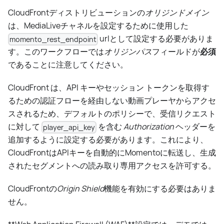
CloudFrontディストリビューションの
オリジンドメイン
は、MediaLiveチャネルを設定するために使用した
urlとして設定する必要がありま
momento_rest_endpoint
す。このワークフローでは
オリジンパス
フィールドが
必須
であることに注意してください。
CloudFront は、API キーやセッション トークンを取得す
るための認証フローを経由しない動画プレーヤからアクセ
スされるため、デフォルトのポリシーで、受信リクエスト
に対して
を含む
Authorization
ヘッダーを
player_api_key
追加するように設定する必要があります。これにより、
CloudFrontはAPIキーを自動的にMomentoに転送し、生成
されたセグメントへの読み取り専用アクセスを許可する。
CloudFrontの
Origin Shield
機能を有効にする必要はありま
せん。