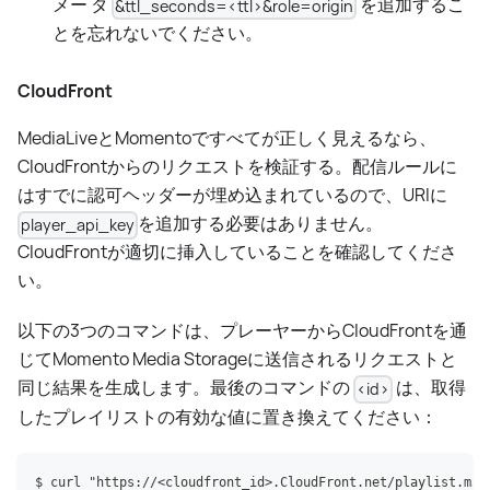
メー タ
を追加するこ
&ttl_seconds=<ttl>&role=origin
とを忘れないでください。
CloudFront
MediaLiveとMomentoですべてが正しく見えるなら、
CloudFrontからのリクエストを検証する。配信ルールに
はすでに認可ヘッダーが埋め込まれているので、URIに
を追加する必要はありません。
player_api_key
CloudFrontが適切に挿入していることを確認してくださ
い。
以下の3つのコマンドは、プレーヤーからCloudFrontを通
じてMomento Media Storageに送信されるリクエストと
同じ結果を生成します。最後のコマンドの
は、取得
<id>
したプレイリストの有効な値に置き換えてください：
$ curl "https://<cloudfront_id>.CloudFront.net/playlist.m3u