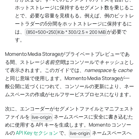
ホットストレージに保持するセグメント数を乗じるこ
とで、必要な容量を見積もる。例えば、例のビットレ
ートラダーの5分間をホットストレージに保持するに
は、
が必要で
(850+500+250)Kib * 300/2.5 ≈ 200 MiB
す。
Momento Media Storageがプライベートプレビューであ
る間、ストレージ
名前空間
はコンソールで
キャッシュ
とし
て表示されます。このガイドでは、
namespace
を
cache
と同じ意味で使用します。Momento Media Storageが一
般公開に近づくにつれて、コンソールの更新により、ネー
ムスペースの作成がセルフサービスプロセスになります。
次に、エンコーダーがセグメントファイルとマニフェスト
ファイルを
ネームスペースに安全に書き込むた
live-origin
めに使用する API キーを生成します。Momento コンソー
ルの
API Key セクション
で、
ネームスペースへ
live-origin