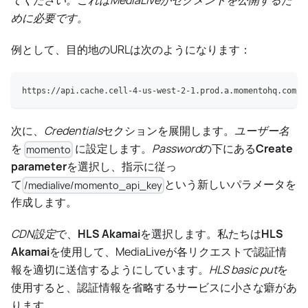
めに必要です。
例として、目的地のURLは次のようになります：
https://api.cache.cell-4-us-west-2-1.prod.a.momentohq.com/c
次に、
Credentials
セクションを展開します。
ユーザー名
を
に設定します。
Password
の下にある
Create
momento
parameter
を選択し、指示に従っ
て
という新しいパラメータを
/medialive/momento_api_key
作成します。
CDN設定
で、
HLS Akamai
を選択します。私たちは
HLS
Akamai
を使用して、MediaLiveが各リクエストで認証情
報を適切に送信するようにしています。
HLS basic put
を
使用すると、認証情報を省略するサービスに小さな癖があ
ります。