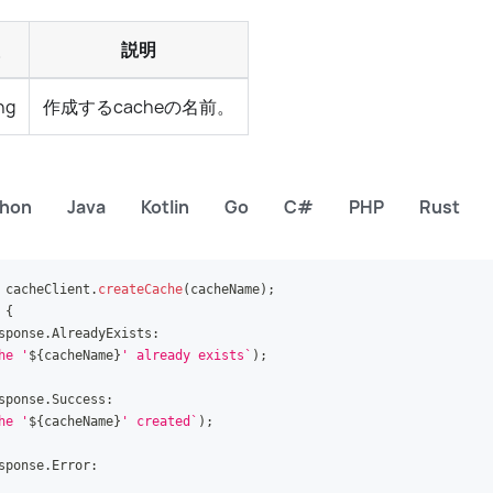
説明
ng
作成するcacheの名前。
thon
Java
Kotlin
Go
C#
PHP
Rust
 cacheClient
.
createCache
(
cacheName
)
;
{
sponse
.
AlreadyExists
:
he '
${
cacheName
}
' already exists
`
)
;
sponse
.
Success
:
he '
${
cacheName
}
' created
`
)
;
sponse
.
Error
: