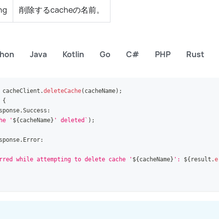
ng
削除するcacheの名前。
thon
Java
Kotlin
Go
C#
PHP
Rust
 cacheClient
.
deleteCache
(
cacheName
)
;
{
sponse
.
Success
:
he '
${
cacheName
}
' deleted
`
)
;
sponse
.
Error
:
rred while attempting to delete cache '
${
cacheName
}
': 
${
result
.
e