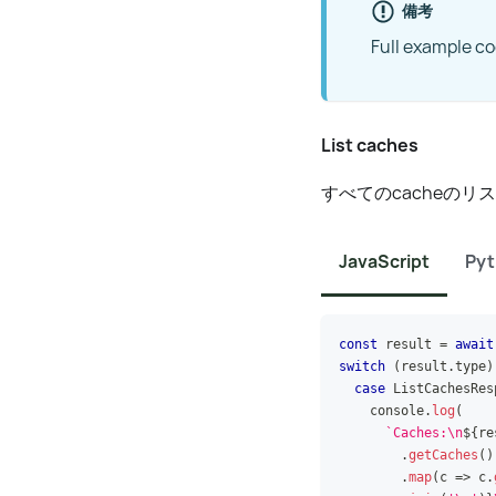
備考
Full example c
List caches
すべてのcacheのリ
JavaScript
Py
const
 result 
=
await
switch
(
result
.
type
)
case
ListCachesRes
console
.
log
(
`
Caches:\n
${
re
.
getCaches
(
)
.
map
(
c
=>
 c
.