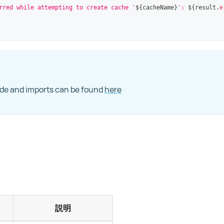
rred while attempting to create cache '
${
cacheName
}
': 
${
result
.
e
ode and imports can be found
here
説明