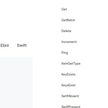
Get
GetBatch
Delete
Increment
Elixir
Swift
Dart
Ping
ItemGetType
KeyExists
KeysExist
SetIfAbsent
SetIfPresent