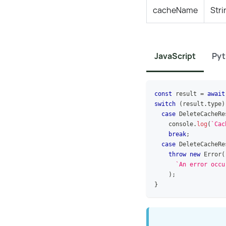
cacheName
Stri
JavaScript
Py
const
 result 
=
await
switch
(
result
.
type
)
case
DeleteCacheRe
console
.
log
(
`
Cac
break
;
case
DeleteCacheRe
throw
new
Error
(
`
An error occu
)
;
}