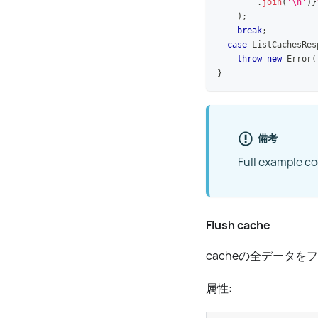
.
join
(
'\n'
)
}
)
;
break
;
case
ListCachesRes
throw
new
Error
(
}
備考
Full example c
Flush cache
cacheの全データを
属性: