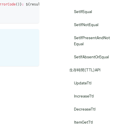
rrorCode
(
)
}
: 
${
result
.
toString
(
)
}
`
SetIfEqual
SetIfNotEqual
SetIfPresentAndNot
Equal
SetIfAbsentOrEqual
生存時間(TTL)API
UpdateTtl
IncreaseTtl
DecreaseTtl
ItemGetTtl