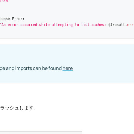
\n\n
`
ponse
.
Error
:
`
An error occurred while attempting to list caches: 
${
result
.
err
ode and imports can be found
here
フラッシュします。