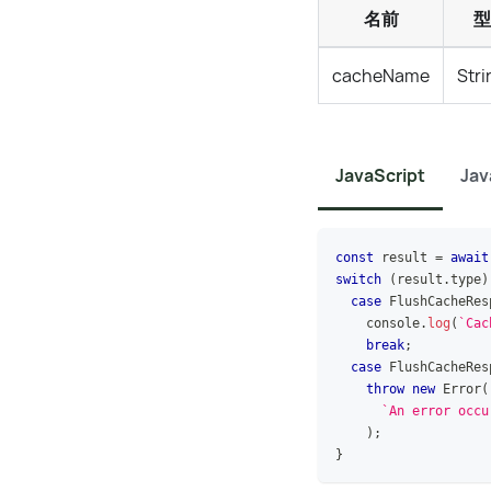
名前
型
cacheName
Stri
JavaScript
Jav
const
 result 
=
await
switch
(
result
.
type
)
case
FlushCacheRes
console
.
log
(
`
Cac
break
;
case
FlushCacheRes
throw
new
Error
(
`
An error occu
)
;
}