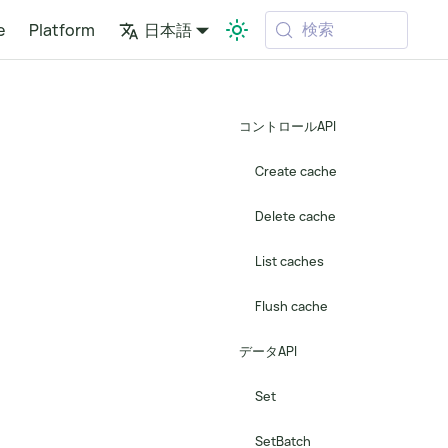
検索
e
Platform
日本語
コントロールAPI
Create cache
Delete cache
List caches
Flush cache
データAPI
Set
SetBatch