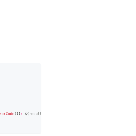
rorCode
(
)
}
: 
${
result
.
toString
(
)
}
`