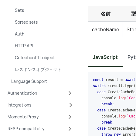
Sets
名前
型
Sorted sets
cacheName
Stri
Auth
HTTP API
JavaScript
Py
CollectionTTL object
レスポンスオブジェクト
const
 result 
=
await
Language Support
switch
(
result
.
type
)
case
CreateCacheRe
Authentication
console
.
log
(
`
Cac
Integrations
break
;
case
CreateCacheRe
Momento Proxy
console
.
log
(
`
Cac
break
;
RESP compatibility
case
CreateCacheRe
throw
new
Error
(