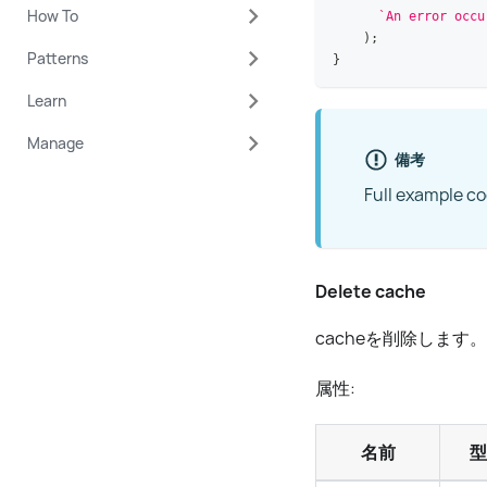
How To
`
An error occu
)
;
Patterns
}
Learn
Manage
備考
Full example c
Delete cache
cacheを削除します。
属性:
名前
型