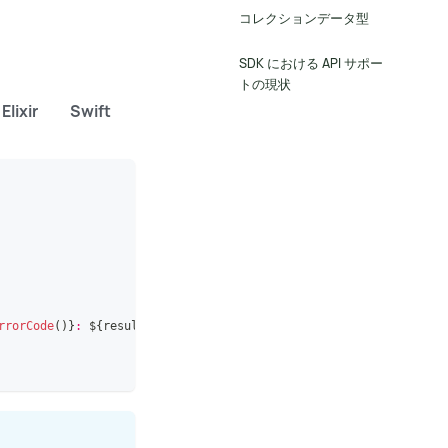
コレクションデータ型
SDK における API サポー
トの現状
Elixir
Swift
Dart
rrorCode
(
)
}
: 
${
result
.
toString
(
)
}
`