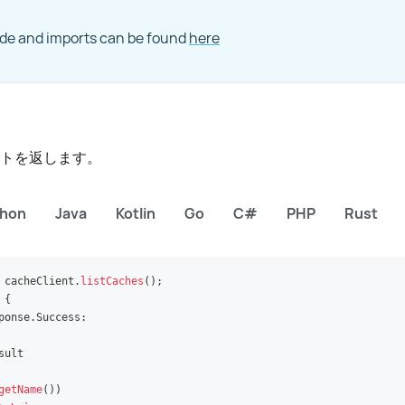
ode and imports can be found
here
ストを返します。
thon
Java
Kotlin
Go
C#
PHP
Rust
 cacheClient
.
listCaches
(
)
;
{
ponse
.
Success
:
sult
getName
(
)
)