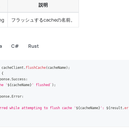
説明
ng
フラッシュするcacheの名前。
a
C#
Rust
 cacheClient
.
flushCache
(
cacheName
)
;
{
ponse
.
Success
:
he '
${
cacheName
}
' flushed
`
)
;
ponse
.
Error
:
rred while attempting to flush cache '
${
cacheName
}
': 
${
result
.
er