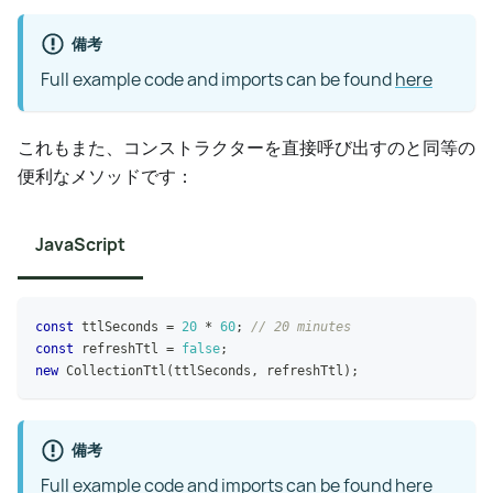
備考
Full example code and imports can be found
here
これもまた、コンストラクターを直接呼び出すのと同等の
便利なメソッドです：
JavaScript
const
 ttlSeconds 
=
20
*
60
;
// 20 minutes
const
 refreshTtl 
=
false
;
new
CollectionTtl
(
ttlSeconds
,
 refreshTtl
)
;
備考
Full example code and imports can be found
here