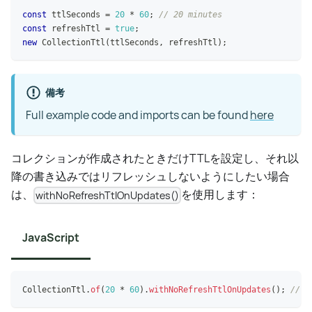
const
 ttlSeconds 
=
20
*
60
;
// 20 minutes
const
 refreshTtl 
=
true
;
new
CollectionTtl
(
ttlSeconds
,
 refreshTtl
)
;
備考
Full example code and imports can be found
here
コレクションが作成されたときだけTTLを設定し、それ以
降の書き込みではリフレッシュしないようにしたい場合
は、
を使用します：
withNoRefreshTtlOnUpdates()
JavaScript
CollectionTtl
.
of
(
20
*
60
)
.
withNoRefreshTtlOnUpdates
(
)
;
// 2