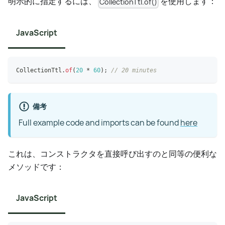
明示的に指定するには、
を使用します：
CollectionTtl.of()
JavaScript
CollectionTtl
.
of
(
20
*
60
)
;
// 20 minutes
備考
Full example code and imports can be found
here
これは、コンストラクタを直接呼び出すのと同等の便利な
メソッドです：
JavaScript