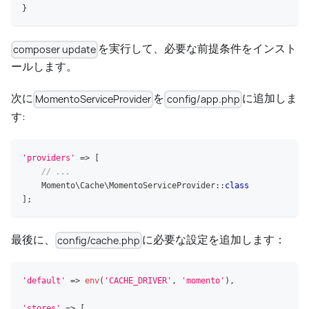
}
を実行して、必要な前提条件をインスト
composer update
ールします。
次に
を
に追加しま
MomentoServiceProvider
config/app.php
す:
'providers'
=>
[
// ...
Momento
\
Cache
\
MomentoServiceProvider
::
class
]
;
最後に、
に必要な設定を追加します：
config/cache.php
'default'
=>
env
(
'CACHE_DRIVER'
,
'momento'
)
,
'stores'
=>
[