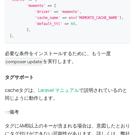
'momento'
=>
[
'driver'
=>
'momento'
,
'cache_name'
=>
env
(
'MOMENTO_CACHE_NAME'
)
,
'default_ttl'
=>
60
,
]
,
]
,
必要な条件をインストールするために、もう一度
を実行します。
composer update
タグサポート
cacheタグは、
Laravel マニュアル
で説明されているのと
同じように動作します。
:::備考
タグに4MB以上のキーが含まれる場合は、意図したとおり
にタグ付けができない可能性があります。詳しくは、弊社